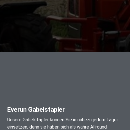
Everun Gabelstapler
Unsere Gabelstapler können Sie in nahezu jedem Lager
einsetzen, denn sie haben sich als wahre Allround-