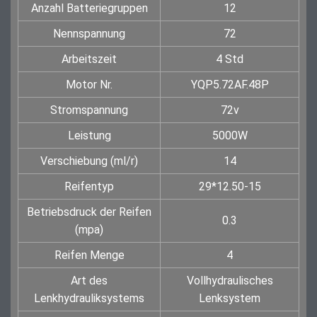
Anzahl Batteriegruppen
12
Nennspannung
72
Arbeitszeit
4 Std
Motor Nr.
YQP5.72AF.48P
Stromspannung
72v
Leistung
5000W
Verschiebung (ml/r)
14
Reifentyp
29*12.50-15
Betriebsdruck der Reifen
0.3
(mpa)
Reifen Menge
4
Art des
Vollhydraulisches
Lenkhydrauliksystems
Lenksystem