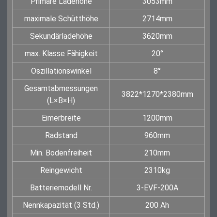
Primäre Ladehöhe
3053mm
maximale Schütthöhe
2714mm
Sekundärladehöhe
3620mm
max. Klasse Fähigkeit
20°
Oszillationswinkel
8°
Gesamtabmessungen
3822*1270*2380mm
(L×B×H)
Eimerbreite
1200mm
Radstand
960mm
Min. Bodenfreiheit
210mm
Reingewicht
2310kg
Batteriemodell Nr.
3-EVF-200A
Nennkapazität (3 Std.)
200 Ah