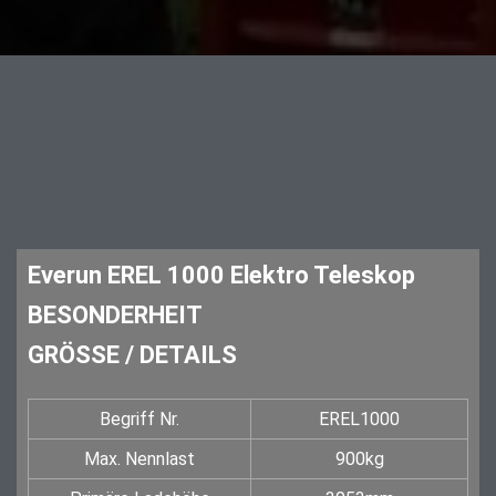
Everun EREL 1000 Elektro Teleskop
BESONDERHEIT
GRÖSSE / DETAILS
Begriff Nr.
EREL1000
Max. Nennlast
900kg